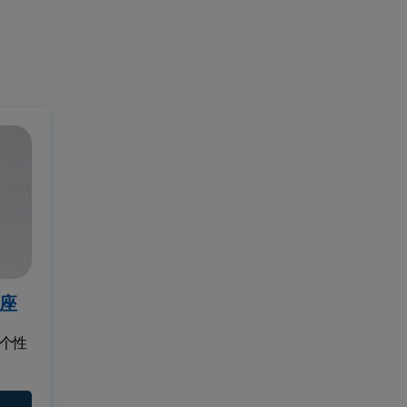
手座
座个性