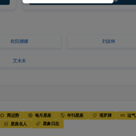
欧阳娜娜
刘波林
艾未未
周运势
每月星座
年刊星座
塔罗牌
运气
星象日志
星座名人