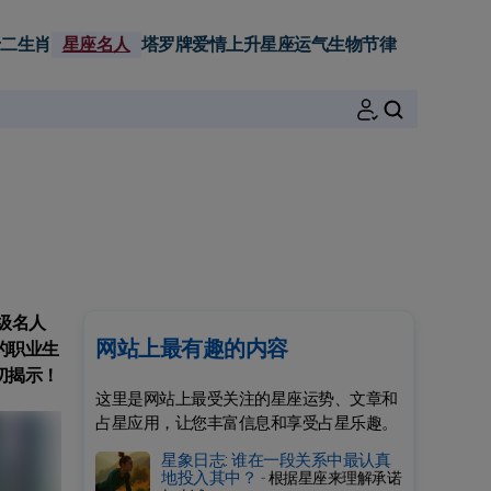
二生肖
星座名人
塔罗牌
爱情
上升星座
运气
生物节律
搜索
级名人
网站上最有趣的内容
的职业生
切揭示！
这里是网站上最受关注的星座运势、文章和
占星应用，让您丰富信息和享受占星乐趣。
星象日志: 谁在一段关系中最认真
地投入其中？ -
根据星座来理解承诺