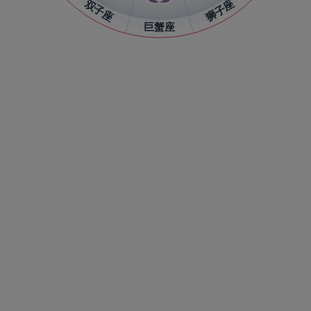
双子座
狮子座
巨蟹座