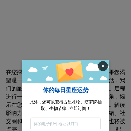
×
在您探索时间和空间的全面理解之旅中，如果您渴
望退一步，以清晰和有意图的方式来组织生活，我
们的星座预测就像是一副不可或缺的指南针。启程
你的每日星座运势
进行一场星体探索之旅，为您提供全面的视角，揭
此外，还可以获得占星礼物、塔罗牌抽
示在您生活中起作用的天体力量的细微差别。解读
取、生物节律...立即订阅！
影响力强大的行星的语言，把握它们对您情绪、社
交圈和爱情事务的共鸣。您的个人天体领域也将被
点亮，为即将到来的一个月提供完整的视角。 配