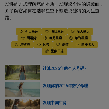
发性的方式理解您的本质。发现您个性的隐藏面，
并了解它如何在浩瀚星空下塑造您独特的人生道
路。
今日星运
明日星运
后天星运
周运势
每月星座
年刊星座
塔罗牌
运气
爱情
星座名人
星象日志
计算2025年的个人号码
-
发现你的2026年数字命理
-
发现中国生肖
-