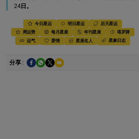
24日。
今日星运
明日星运
后天星运
周运势
每月星座
年刊星座
塔罗牌
星象日志
运气
爱情
星座名人
分享 :