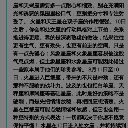
座和天蝎座需要多一点耐心和细致。别在充满阳
光和诱惑的氛围里松口气，更别把分寸和专注射
丢了。 火星和天王星在双子座的作用很强。10日
之后，你会和处女座的行动风格对上节拍，关系
推进得更顺。靠的是深思熟虑的做法，结果往往
更有生气、更有劲头，也更有前进的空间。只是
有一点先留心：风象星座和火象星座容易被这股
气息点燃，但土象星座和水象星座可能因此错过
一些原本属于他们的珍贵参考。 8月11日至10
日，火星进入巨蟹座，带来的不只是冲劲，还有
那种不服输的战斗力。波及的也包括白羊座、天
秤座和摩羯座等基础星座。此时最好的策略不是
硬刚，而是先把情绪放稳，再把回应想清楚。火
星在巨蟹座可能点燃情绪和敏感，但它也会用一
种更特别的方式表达：一切都取决于你愿不愿意
保持平衡！ 水星在10日进入处女座，并将持续到