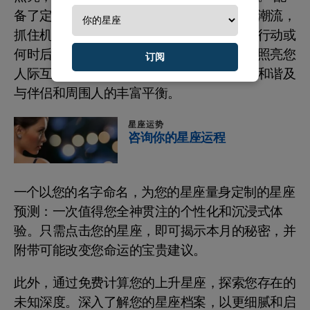
备了定制的建议，您将能够优雅地航行宇宙潮流，
抓住机遇，智慧地避开障碍。了解何时采取行动或
何时后退是恰当的，而在爱情方面，了解将照亮您
订阅
人际互动的预测，使您能够明智行事，培养和谐及
与伴侣和周围人的丰富平衡。
星座运势
咨询你的星座运程
一个以您的名字命名，为您的星座量身定制的星座
预测：一次值得您全神贯注的个性化和沉浸式体
验。只需点击您的星座，即可揭示本月的秘密，并
附带可能改变您命运的宝贵建议。
此外，通过免费计算您的上升星座，探索您存在的
未知深度。深入了解您的星座档案，以更细腻和启