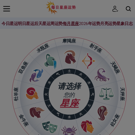
今日星运
明日星运
后天星运
周运势
每月星座
2026年运势
月亮运势
星象日志
搜索
摩羯座
水瓶座
射手座
双鱼座
天蝎座
土
火
气
水
水
请选择
牡羊座
天秤座
您的
火
气
星座
土
土
气
火
金牛座
处女座
水