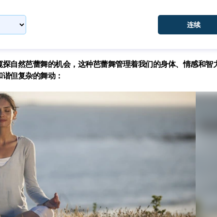
窥探自然芭蕾舞的机会，这种芭蕾舞管理着我们的身体、情感和智
和谐但复杂的舞动：