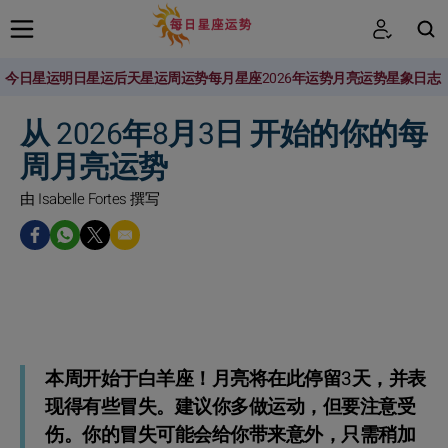
今日星运
明日星运
后天星运
周运势
每月星座
2026年运势
月亮运势
星象日志
搜索
从 2026年8月3日 开始的你的每
周月亮运势
由 Isabelle Fortes 撰写
本周开始于白羊座！月亮将在此停留3天，并表
现得有些冒失。建议你多做运动，但要注意受
伤。你的冒失可能会给你带来意外，只需稍加