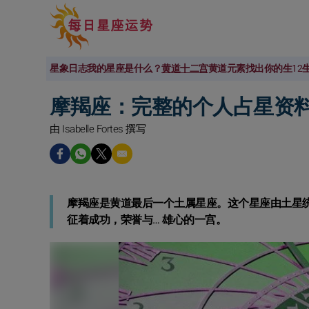
星象日志
我的星座是什么？
黄道十二宫
黄道元素
找出你的生
12
摩羯座：完整的个人占星资
由 Isabelle Fortes 撰写
摩羯座是黄道最后一个土属星座。这个星座由土星
征着成功，荣誉与… 雄心的一宫。