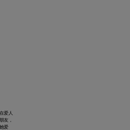
在爱人
朋友，
她爱