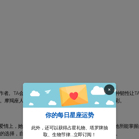
×
作者。TA会认真细心地将交给自己的一切工作做好。这种韧性让T
握。摩羯座人会在责任重大的领导或经理的岗位上大放异彩。
你的每日星座运势
爱情上，她喜欢被爱，被礼遇。非常敏感，她能够面对她所能掌握
此外，还可以获得占星礼物、塔罗牌抽
己的选择，自己的爱人与生活。他不能承受被周围人嘲笑。
取、生物节律...立即订阅！