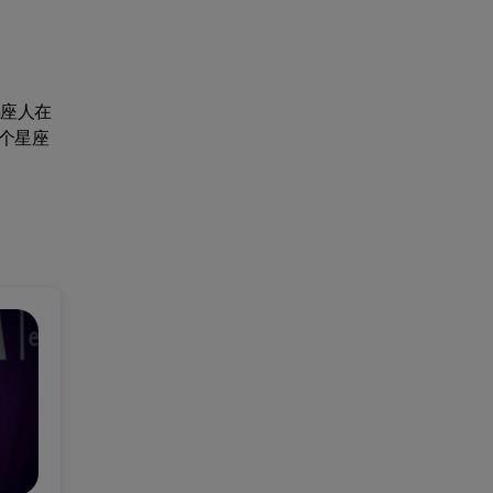
羯座人在
个星座
！