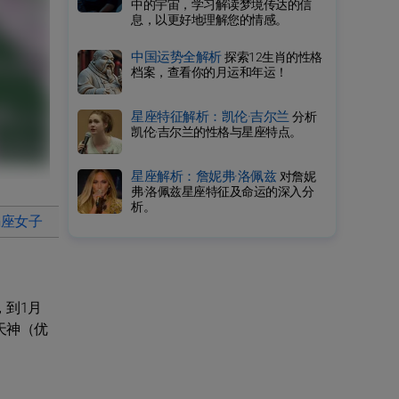
中的宇宙，学习解读梦境传达的信
息，以更好地理解您的情感。
中国运势全解析
探索12生肖的性格
档案，查看你的月运和年运！
星座特征解析：凯伦·吉尔兰
分析
凯伦·吉尔兰的性格与星座特点。
星座解析：詹妮弗·洛佩兹
对詹妮
弗·洛佩兹星座特征及命运的深入分
析。
羯座女子
摩羯座男人
多愁善感
摩羯座星座的名人
，到1月
天神（优