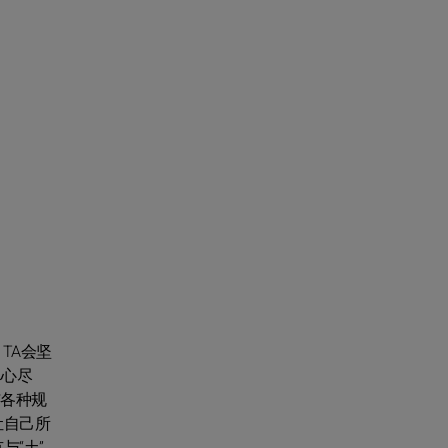
TA会坚
尽心尽
与各种规
让自己所