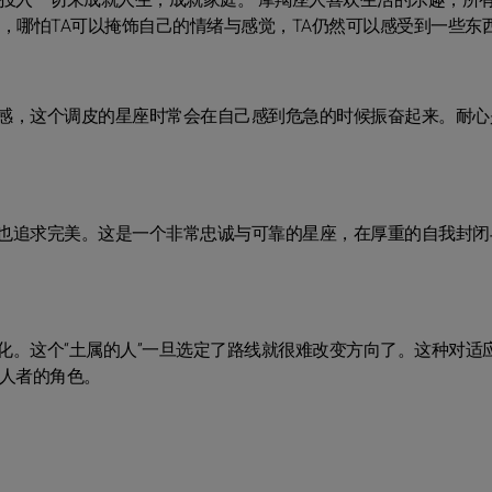
投入一切来成就人生，成就家庭。 摩羯座人喜欢生活的乐趣，所有与
，哪怕TA可以掩饰自己的情绪与感觉，TA仍然可以感受到一些东
感，这个调皮的星座时常会在自己感到危急的时候振奋起来。耐心
也追求完美。这是一个非常忠诚与可靠的星座，在厚重的自我封闭
化。这个“土属的人”一旦选定了路线就很难改变方向了。这种对适
众人者的角色。