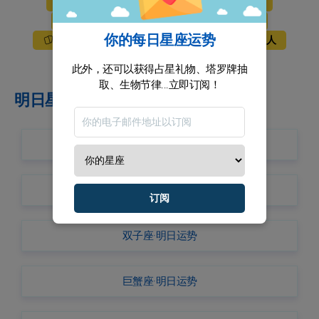
今日星运
明日星运
后天星运
周运势
每月星座
年刊星座
你的每日星座运势
塔罗牌
运气
爱情
星座名人
星象日志
此外，还可以获得占星礼物、塔罗牌抽
取、生物节律...立即订阅！
明日星座运势捷径
牡羊座·明日运势
金牛座·明日运势
订阅
双子座·明日运势
巨蟹座·明日运势