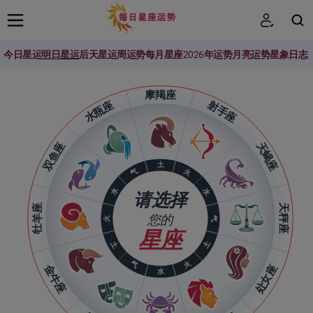
今日星运
明日星运
后天星运
周运势
每月星座
2026年运势
月亮运势
星象日志
搜索
摩羯座
水瓶座
射手座
双鱼座
天蝎座
土
火
气
水
水
请选择
牡羊座
天秤座
您的
火
气
星座
土
土
气
火
金牛座
处女座
水