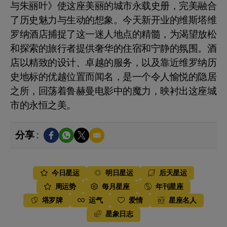
与朱丽叶》使这座美丽的城市永载史册，完美融合
了历史魅力与生动的想象。今天新开业的维斯塔维
罗纳酒店捕捉了这一迷人地点的精髓，为渴望放松
和探索的旅行者提供奢华的住宿和宁静的氛围。酒
店以精致的设计、卓越的服务，以及靠近维罗纳历
史地标的优越位置而闻名，是一个令人愉悦的隐居
之所，回荡着鲁赫曼电影中的魔力，映衬出这座城
市的永恒之美。
分享 :
今日星运
明日星运
后天星运
周运势
每月星座
年刊星座
塔罗牌
运气
爱情
星座名人
星象日志