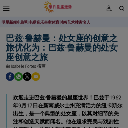
明星新闻
电影和电视
音乐
皇室
体育
时尚
艺术
搜索名人
搜索
巴兹·鲁赫曼：处女座的创意之
旅优化为：巴兹·鲁赫曼的处女
座创意之旅
由 Isabelle Fortes 撰写
欢迎走进巴兹·鲁赫曼的星座世界！巴兹于1962
年9月17日在新南威尔士州充满活力的纽卡斯尔
出生，是一个典型的处女座，以其对细节的关
注和创造天赋而闻名。他在追求完美与戏剧性