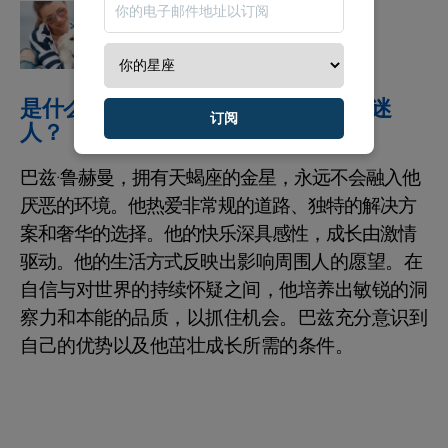
星座运势
最新 : 明年的运程
是什么让巴兹·鲁赫曼的爱情生活如此迷
订阅
人？
巴兹·鲁赫曼，拥有天蝎座的金星，永远不会融入他
厌恶的环境。他热爱非常规的道路、独特的解决方
案和奢华的选择。他的快乐深具感性，成长由激情
驱动。他的生活方式反映出影响周围人的愿望。在
自信与对世界的持续怀疑之间，他培养出敏锐的洞
察力和本能的品质，以抓住机会。巴兹充分意识到
自己的优势以及他茁壮成长所需的条件。