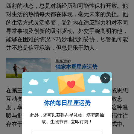
四射的动态，总是对新经历和可能性保持开放。他
对生活的热情每天都在体现，毫无未来的负担。他
的生活方式灵活多变，受到内在适应能力和对不同
寻常事物及创新的吸引驱动。外交手腕高明的他，
能够在困难的情况下巧妙地找到妥协，尽管他可能
并不总是信守承诺，但总是乐于助人。
星座运势
独家本周星座运势
×
在第三宫的土星让他与能激发他智力的个人或思想
互动变得至关重要。巴兹对他人的想法持开放态
你的每日星座运势
度，享受那些能够激发创造力的生动讨论。这种温
暖与批判性思维的互动定义了他的存在，幸福往往
此外，还可以获得占星礼物、塔罗牌抽
取、生物节律...立即订阅！
存在于教学、新闻工作或任何原创的生活方式中。