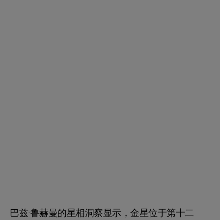
巴兹·鲁赫曼的星相洞察显示，金星位于第十二