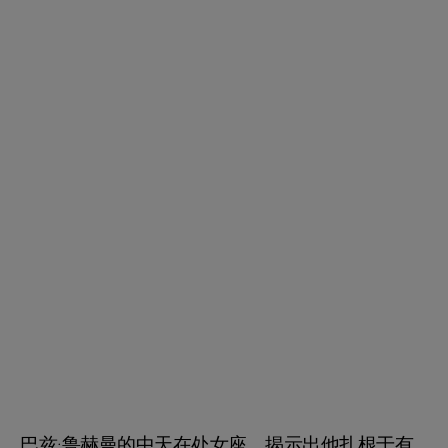
巴兹·鲁赫曼的中天在处女座，揭示出他扎根于有