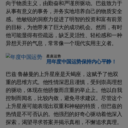
向于物质主义，由勤奋和严谨所驱动。巴兹致力于
从事有意义的事务，并务实地培养自己的物质安全
感。他敏锐的洞察力促进了明智的投资和富有前景
的目标，为他带来了巨大的成功机会。然而，有时
他可能显得有些疏远，缺乏灵活性、轻松感和一种
异想天开的气息，常常像一个现代实用主义者。
星座运势
用年度中国运势保持内心平静！
巴兹·鲁赫曼的上升星座是天蝎座，这赋予了他双
重的思维方式。他性情深思且谨慎，受到崇高理想
的驱动，体现在他骄傲而庄重的举止上。他以自我
控制而闻名，比较内敛，避免寻求建议。尽管这个
上升星座可能表现出双重和神秘的特质，但巴兹的
热情是不可否认的。他强烈的好奇心驱动着他深入
探索，渴望寻求答案并揭示真相，不懈追求真理。