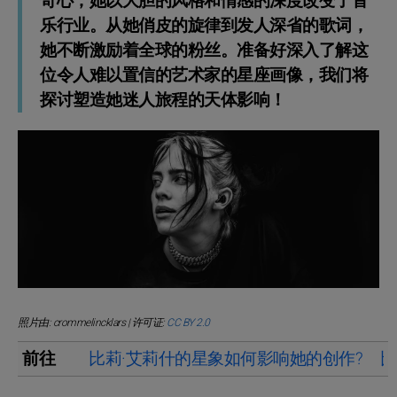
奇心，她以大胆的风格和情感的深度改变了音
乐行业。从她俏皮的旋律到发人深省的歌词，
她不断激励着全球的粉丝。准备好深入了解这
位令人难以置信的艺术家的星座画像，我们将
探讨塑造她迷人旅程的天体影响！
照片由: crommelincklars | 许可证:
CC BY 2.0
前往
比莉·艾莉什的星象如何影响她的创作?
比