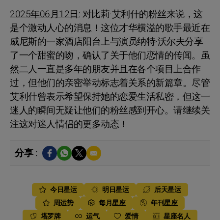
2025年06月12日:
对比莉·艾利什的粉丝来说，这
是个激动人心的消息！这位才华横溢的歌手最近在
威尼斯的一家酒店阳台上与演员纳特·沃尔夫分享
了一个甜蜜的吻，确认了关于他们恋情的传闻。虽
然二人一直是多年的朋友并且在各个项目上合作
过，但他们的亲密举动标志着关系的新篇章。尽管
艾利什曾表示希望保持她的恋爱生活私密，但这一
迷人的瞬间无疑让他们的粉丝感到开心。请继续关
注这对迷人情侣的更多动态！
分享 :
今日星运
明日星运
后天星运
周运势
每月星座
年刊星座
塔罗牌
运气
爱情
星座名人