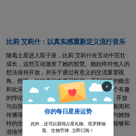
比莉·艾莉什：以真实感重新定义流行音乐
随着土星进入双子座，比莉·艾莉什在互动中茁壮
成长，这些互动激发了她的智慧。她始终对他人的
想法保持开放，并乐于通过有意义的交流重塑视
角。然而，她的真实本质可能被一系列积极的概念
×
和欢乐的外表所掩盖。这在她内心形成了一个有趣
的悖论——温暖与深刻洞察之间的相互作用，开放
与自我利益之间的平衡。比莉通常在教学、新闻和
你的每日星座运势
传播等职业中找到满足感，尤其是这些职业与她独
特的生活方式相吻合。接受这种双重性使她能够和
此外，还可以获得占星礼物、塔罗牌抽
取、生物节律...立即订阅！
谐地平衡自己的创作直觉和智力追求。