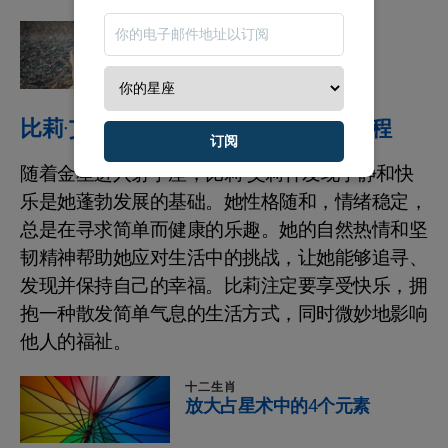
星座运势
你的未来星座运势预测
比莉·艾莉什在爱情与生活中的真挚旅程
订阅
随着金星进入射手座，比莉·艾莉什发现宁静和快
乐是她蓬勃发展的基础。她性格随和，情绪稳定，
总是在寻求简单而健康的乐趣。她的自然热情和坚
韧精神帮助她应对生活中的挑战，让她能够追寻、
发现并保持自己的幸福。比莉注定要享受快乐，拥
抱一种散发简单气息的生活方式，同时微妙地影响
他人的福祉。
十二生肖
放大占星术中的4个元素