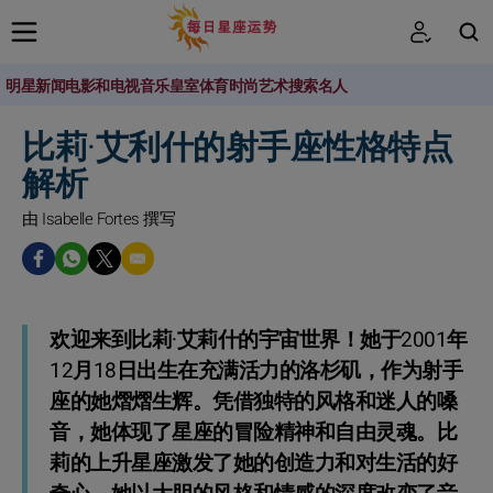
明星新闻
电影和电视
音乐
皇室
体育
时尚
艺术
搜索名人
搜索
比莉·艾利什的射手座性格特点
解析
由 Isabelle Fortes 撰写
欢迎来到比莉·艾莉什的宇宙世界！她于2001年
12月18日出生在充满活力的洛杉矶，作为射手
座的她熠熠生辉。凭借独特的风格和迷人的嗓
音，她体现了星座的冒险精神和自由灵魂。比
莉的上升星座激发了她的创造力和对生活的好