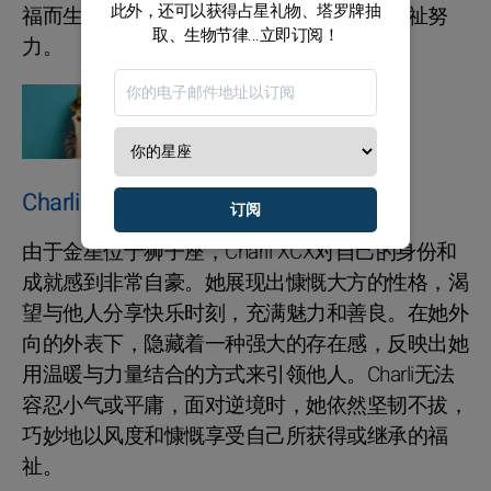
此外，还可以获得占星礼物、塔罗牌抽
福而生，经常走进他人的生活，为他们的福祉努
取、生物节律...立即订阅！
力。
十二生肖
水瓶座的特质分析
Charli XCX的爱情生活如何？
订阅
由于金星位于狮子座，Charli XCX对自己的身份和
成就感到非常自豪。她展现出慷慨大方的性格，渴
望与他人分享快乐时刻，充满魅力和善良。在她外
向的外表下，隐藏着一种强大的存在感，反映出她
用温暖与力量结合的方式来引领他人。Charli无法
容忍小气或平庸，面对逆境时，她依然坚韧不拔，
巧妙地以风度和慷慨享受自己所获得或继承的福
祉。