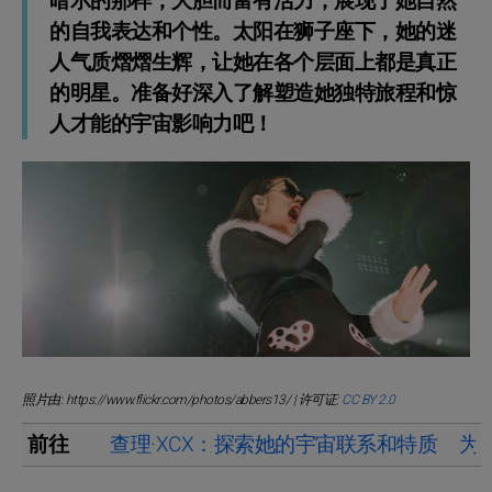
暗示的那样，大胆而富有活力，展现了她自然
的自我表达和个性。太阳在狮子座下，她的迷
人气质熠熠生辉，让她在各个层面上都是真正
的明星。准备好深入了解塑造她独特旅程和惊
人才能的宇宙影响力吧！
照片由: https://www.flickr.com/photos/abbers13/ | 许可证:
CC BY 2.0
前往
查理·XCX：探索她的宇宙联系和特质
为什