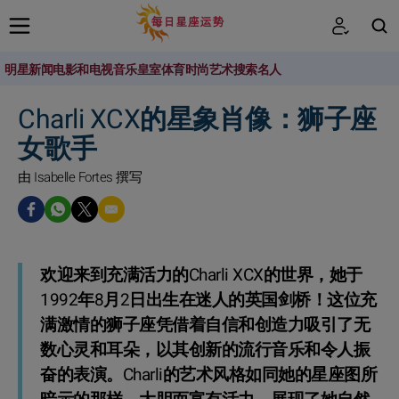
明星新闻
电影和电视
音乐
皇室
体育
时尚
艺术
搜索名人
搜索
Charli XCX的星象肖像：狮子座
女歌手
由 Isabelle Fortes 撰写
欢迎来到充满活力的Charli XCX的世界，她于
1992年8月2日出生在迷人的英国剑桥！这位充
满激情的狮子座凭借着自信和创造力吸引了无
数心灵和耳朵，以其创新的流行音乐和令人振
奋的表演。Charli的艺术风格如同她的星座图所