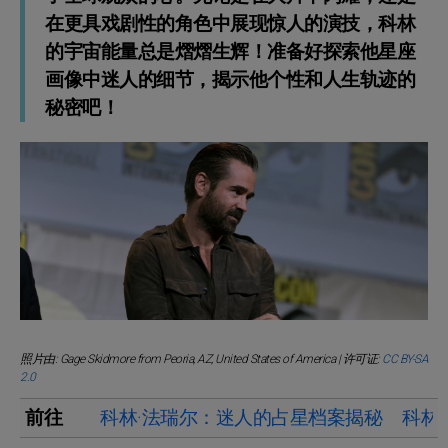
在更具戏剧性的角色中展现惊人的演技，科林
的宇宙能量总是熠熠生辉！准备好探索他星座
画像中迷人的细节，揭示他个性和人生轨迹的
秘密吧！
照片由: Gage Skidmore from Peoria, AZ, United States of America | 许可证:
CC BY-SA
2.0
前往
科林·法瑞尔：迷人的占星档案揭秘
科林