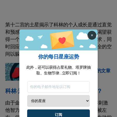
第十二宫的土星揭示了科林的个人成长是通过直觉
和预感驱动的，帮助他应对强烈的情感。他渴望获
×
得一个无拘无束的生活，拥抱自己的感性需求，同
时回应即时的需求，始终寻求一个宁静、安全的空
间以躲避潜在的威胁。
你的每日星座运势
十二生肖
此外，还可以获得占星礼物、塔罗牌抽
浏览我们关于这4个元素的文章
取、生物节律...立即订阅！
科林·法瑞尔的爱情生活为何如此迷人？
由于金星位于双子座，科林·法瑞尔在与能够刺激
他智力的人和事互动中茁壮成长。他不容易被左
订阅