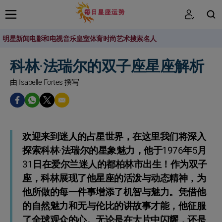
明星新闻
电影和电视
音乐
皇室
体育
时尚
艺术
搜索名人
搜索
科林·法瑞尔的双子座星座解析
由 Isabelle Fortes 撰写
欢迎来到迷人的占星世界，在这里我们将深入
探索科林·法瑞尔的星象魅力，他于1976年5月
31日在爱尔兰迷人的都柏林市出生！作为双子
座，科林展现了他星座的活泼与动态精神，为
他所做的每一件事增添了机智与魅力。凭借他
的自然魅力和无与伦比的讲故事才能，他征服
了全球观众的心。无论是在大片中闪耀，还是