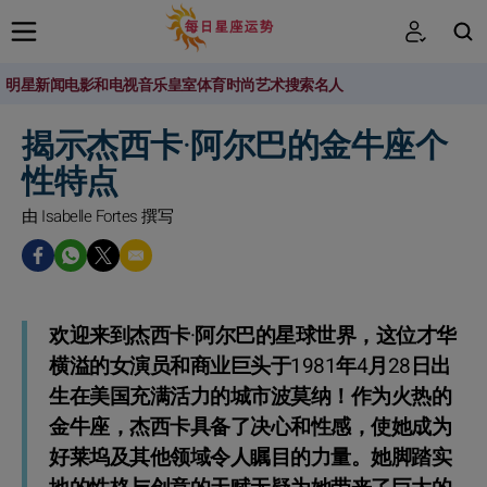
明星新闻
电影和电视
音乐
皇室
体育
时尚
艺术
搜索名人
搜索
揭示杰西卡·阿尔巴的金牛座个
性特点
由 Isabelle Fortes 撰写
欢迎来到杰西卡·阿尔巴的星球世界，这位才华
横溢的女演员和商业巨头于1981年4月28日出
生在美国充满活力的城市波莫纳！作为火热的
金牛座，杰西卡具备了决心和性感，使她成为
好莱坞及其他领域令人瞩目的力量。她脚踏实