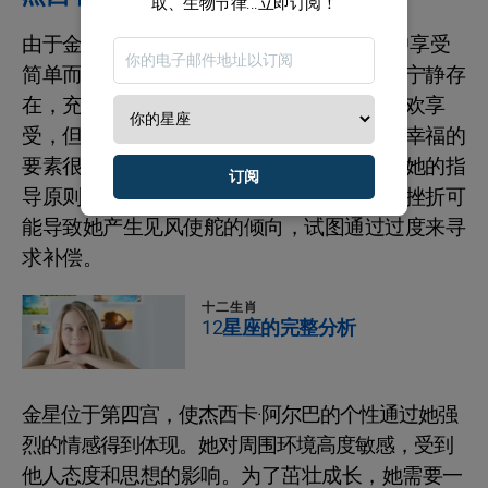
取、生物节律...立即订阅！
由于金星在金牛座，杰西卡·阿尔巴在生活中享受
简单而健康的快乐。她追求在舒适环境中的宁静存
在，充分欣赏生活所提供的一切。杰西卡喜欢享
受，但她的务实常常使她远离过度。她找到幸福的
要素很少，但那一小点却至关重要。节俭是她的指
订阅
导原则，忽视和缺乏是她最大的恐惧之一。挫折可
能导致她产生见风使舵的倾向，试图通过过度来寻
求补偿。
十二生肖
12星座的完整分析
金星位于第四宫，使杰西卡·阿尔巴的个性通过她强
烈的情感得到体现。她对周围环境高度敏感，受到
他人态度和思想的影响。为了茁壮成长，她需要一