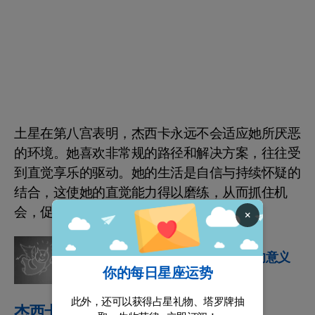
土星在第八宫表明，杰西卡永远不会适应她所厌恶
的环境。她喜欢非常规的路径和解决方案，往往受
到直觉享乐的驱动。她的生活是自信与持续怀疑的
结合，这使她的直觉能力得以磨练，从而抓住机
会，促进个人成长。
×
十二生肖
认识白羊座在占星术中的意义
你的每日星座运势
此外，还可以获得占星礼物、塔罗牌抽
杰西卡·阿尔巴如何拥抱爱情与生活？