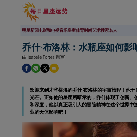
明星新闻
电影和电视
音乐
皇室
体育
时尚
艺术
搜索名人
乔什·布洛林：水瓶座如何影
由 Isabelle Fortes 撰写
欢迎来到才华横溢的乔什·布洛林的宇宙旅程！他于1
光芒。正如他的星座所暗示的，乔什体现了创新、
和深度，他以真正吸引人的冒险精神在这个世界中
业的天体影响吧！