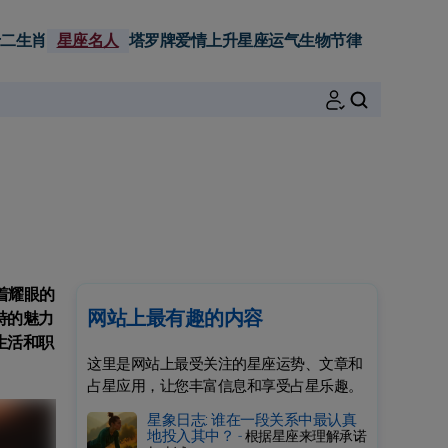
二生肖
星座名人
塔罗牌
爱情
上升星座
运气
生物节律
搜索
着耀眼的
网站上最有趣的内容
特的魅力
生活和职
这里是网站上最受关注的星座运势、文章和
占星应用，让您丰富信息和享受占星乐趣。
星象日志: 谁在一段关系中最认真
地投入其中？ -
根据星座来理解承诺