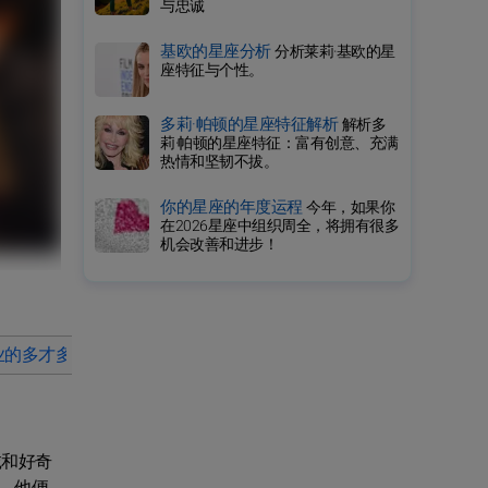
与忠诚
基欧的星座分析
分析莱莉·基欧的星
座特征与个性。
多莉·帕顿的星座特征解析
解析多
莉·帕顿的星座特征：富有创意、充满
热情和坚韧不拔。
你的星座的年度运程
今年，如果你
在2026星座中组织周全，将拥有很多
机会改善和进步！
业的多才多艺与成功
乔什·布洛林的爱情生活故事是什么？
乔
诚和好奇
，他便