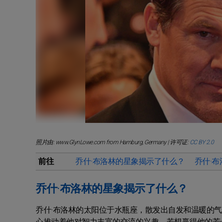
照片由: www.GlynLowe.com from Hamburg, Germany | 许可证:
CC BY 2.0
前往
乔什·布洛林的星象揭示了什么？
乔什·
乔什·布洛林的星象揭示了什么？
乔什·布洛林的太阳位于水瓶座，散发出自发和温暖的
心推动着他对智力丰富的交流的兴趣。若想赢得他的芳