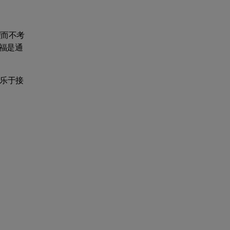
望而不考
福是通
乐于接