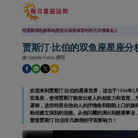
明星新闻
电影和电视
音乐
皇室
体育
时尚
艺术
搜索名人
贾斯汀·比伯的双鱼座星座分
由 Isabelle Fortes 撰写
欢迎来到贾斯汀·比伯的星座世界，这位于1994年
双鱼座，使得贾斯汀散发出迷人的创造力和直觉，
著称，这些特质在他动人的抒情曲和朗朗上口的旋
粉丝建立深刻的连接。从他闪耀的演出到慈善事业
塑造贾斯汀·比伯非凡旅程的宇宙影响力！