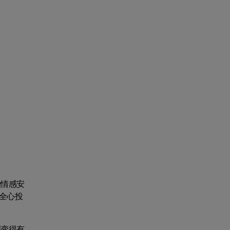
的情感安
全心投
望变得有