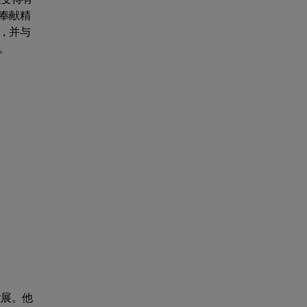
奉献精
，并与
。
发展。他