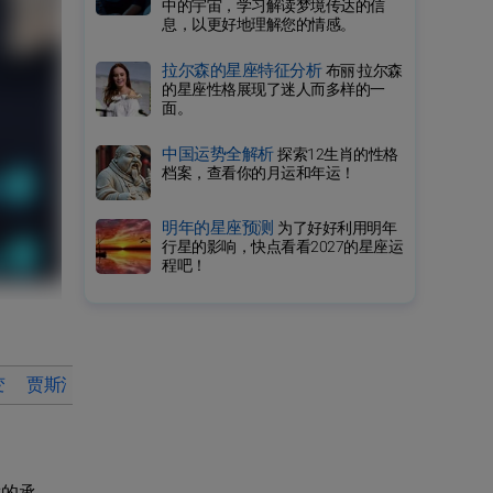
中的宇宙，学习解读梦境传达的信
息，以更好地理解您的情感。
拉尔森的星座特征分析
布丽·拉尔森
的星座性格展现了迷人而多样的一
面。
中国运势全解析
探索12生肖的性格
档案，查看你的月运和年运！
明年的星座预测
为了好好利用明年
行星的影响，快点看看2027的星座运
程吧！
变
贾斯汀·比伯的爱情生活为何如此令人鼓舞？
贾斯汀·比ħol
生的承