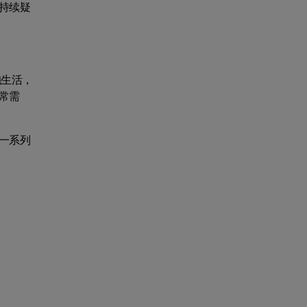
持续疑
抱生活，
常需
一系列