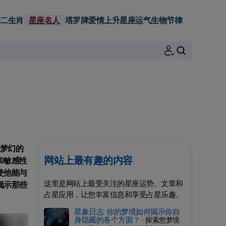
二生肖
星座名人
塔罗牌
爱情
上升星座
运气
生物节律
搜索
是梦幻的
网站上最有趣的内容
和敏感性
使他能与
这里是网站上最受关注的星座运势、文章和
揭示那些
占星应用，让您丰富信息和享受占星乐趣。
星象日志: 你的梦境如何揭示你自
身隐藏的各个方面？ -
探索您梦境