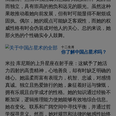
而独立，具有崇高的抱负和远见的眼光。虽然这种
果敢推动着她向前发展，但有时可能显得不耐烦或
固执。偶尔，她的观点可能缺乏客观性，而她的权
威性格有时会伪装成对他人的关心。总的来说，她
那火热的个性确实令人鼓舞。
十二生肖
你了解中国占星术吗？
米拉·库尼斯的上升星座在射手座：这赋予了她活
力四射的高贵精神，心地善良，却有时缺乏明确的
雄心。她温柔而富有表现力，机智、忠诚，对感情
真诚。独立且热爱旅行的她，象征着好运与慷慨，
拥有乐观且自学成才的性格。她的知识通过经验不
断加深，逻辑推理能力使她能够有效地综合信息。
她在变化、联系和广阔空间中寻找平衡，并通过哲
学探寻意义。然而，她对规范和法律的敏感性始终