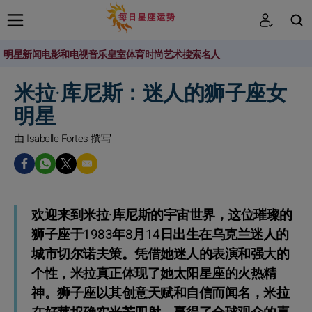
明星新闻
电影和电视
音乐
皇室
体育
时尚
艺术
搜索名人
搜索
米拉·库尼斯：迷人的狮子座女
明星
由 Isabelle Fortes 撰写
欢迎来到米拉·库尼斯的宇宙世界，这位璀璨的
狮子座于1983年8月14日出生在乌克兰迷人的
城市切尔诺夫策。凭借她迷人的表演和强大的
个性，米拉真正体现了她太阳星座的火热精
神。狮子座以其创意天赋和自信而闻名，米拉