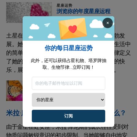
星座运势
浏览你的年度星座运程
×
土星在第十宫让米拉常常难以毫不犹豫地蓬勃发
展。她对安全感的需求可能会让她无法享受生活中
你的每日星座运势
的简单乐趣。然而，她在工作中的奉献和自律定义
了她的旅程，让她在生活的后期体验到真正的快
此外，还可以获得占星礼物、塔罗牌抽
取、生物节律...立即订阅！
乐，展现了令人印象深刻的自我控制和成熟。
十二生肖
了解星座的4大元素
米拉·库尼斯作为一个爱人的特点是什么？
订阅
由于金星在处女座，米拉·库尼斯的成长往往受到对
物质问题敏锐意识的初步限制。当她能够自由地安