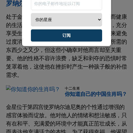
罗纳尔迪尼奥如何平衡爱情与生活？
处于金牛座的金星让罗纳尔迪尼奥享受简单而健康
的生活乐趣。他追求舒适环境中的宁静生活，充分
享受生活的点滴。他热爱奢侈，但依靠理智来避免
订阅
过度消费。对罗纳尔迪尼奥来说，寻找幸福所需的
东西少之又少，但这些小确幸对他而言却至关重
要。他的性格不容许浪费，缺乏和剥夺的恐惧时常
笼罩着他，这使他在挫折时产生一种孩子般的补偿
需求。
十二生肖
你知道自己的中国生肖吗？
金星位于第四宫使罗纳尔迪尼奥的个性通过增强的
感官体验而绽放。他对他人的情绪和想法敏感，只
有在和平、充满爱的环境中才能真正茁壮成长，从
而表达他充满活力的本性。为了获得幸福，他渴望