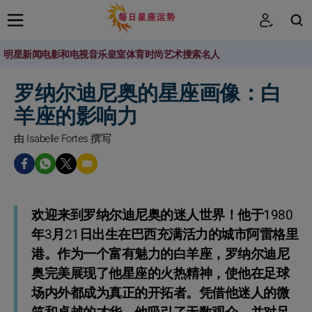
明星新闻
电影和电视
音乐
皇室
体育
时尚
艺术
搜索名人
搜索
罗纳尔迪尼奥的星座画像：白
羊座的影响力
由 Isabelle Fortes 撰写
欢迎来到罗纳尔迪尼奥的迷人世界！他于1980
年3月21日出生在巴西充满活力的城市阿雷格里
港。作为一个富有魅力的白羊座，罗纳尔迪尼
奥完美展现了他星座的火热精神，使他在足球
场内外都成为真正的开拓者。凭借他迷人的微