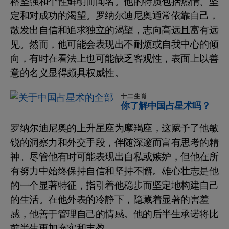
格坚强和个性鲜明而闻名。他的特质包括热情、坚
定和对成功的渴望。罗纳尔迪尼奥通常依靠自己，
散发出自信和追求独立的渴望，志向高远且富有远
见。然而，他可能会表现出不耐烦或自我中心的倾
向，有时在看法上也可能缺乏客观性，表面上以善
意的名义显得颇具权威性。
十二生肖
你了解中国占星术吗？
罗纳尔迪尼奥的上升星座为摩羯座，这赋予了他敏
锐的洞察力和外交手段，伴随深邃而富有思考的精
神。尽管他有时可能表现出自私或嫉妒，但他在所
有努力中始终保持自信和坚持不懈。雄心壮志是他
的一个显著特征，指引着他稳步而坚定地构建自己
的生活。在他外表的冷静下，隐藏着显著的害羞
感，他善于管理自己的情感。他的后半生承诺将比
前半生更加充实和丰盈。