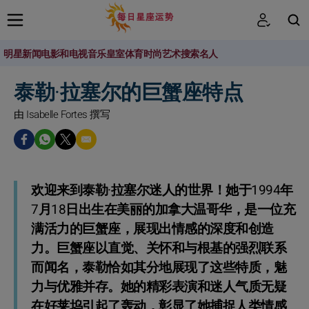
明星新闻
电影和电视
音乐
皇室
体育
时尚
艺术
搜索名人
搜索
泰勒·拉塞尔的巨蟹座特点
由 Isabelle Fortes 撰写
欢迎来到泰勒·拉塞尔迷人的世界！她于1994年
7月18日出生在美丽的加拿大温哥华，是一位充
满活力的巨蟹座，展现出情感的深度和创造
力。巨蟹座以直觉、关怀和与根基的强烈联系
而闻名，泰勒恰如其分地展现了这些特质，魅
力与优雅并存。她的精彩表演和迷人气质无疑
在好莱坞引起了轰动，彰显了她捕捉人类情感