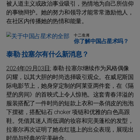
被人道主义或政治事业吸引，热情地为自己所信仰
的事物辩护。她的努力和领导才能常常激励他人，
在社区内传播她的热情和能量。
十二生肖
你了解中国占星术吗？
泰勒·拉塞尔有什么新消息？
2024年09月03日:
泰勒·拉塞尔继续作为风格偶像
闪耀，以其大胆的时尚选择吸引观众。在威尼斯国
际电影节上，她身穿定制的阿莱亚两件套，在《隔
壁的房间》的首映式上令人惊艳。这套青春洋溢的
服装搭配了一件时尚的短款上衣和一条俏皮的泡泡
下摆裙，搭配钻石 choker 项链和优雅的白色高跟
鞋。凭借其迷人而低调的妆容和完美蓬松的发型，
拉塞尔再次证明了她在红毯上的出众表现，展现出
时尚与经典的完美融合。