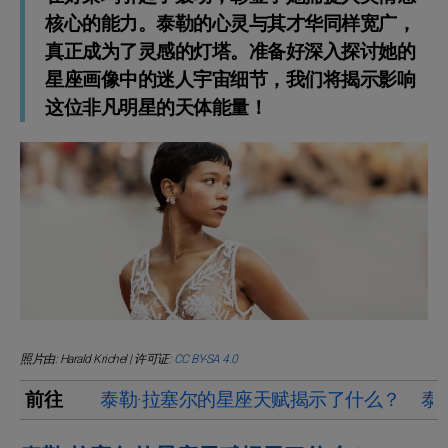
核心的能力。泰勒的心灵与其才华同样宽广，
真正成为了灵感的灯塔。准备好深入探讨她的
星座画像中的迷人宇宙细节，我们将揭示影响
这位非凡明星的天体能量！
照片由: Harald Krichel | 许可证:
CC BY-SA 4.0
前往
泰勒·拉塞尔的星座天赋揭示了什么？
泰