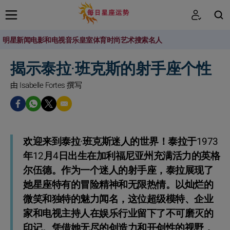
明星新闻
电影和电视
音乐
皇室
体育
时尚
艺术
搜索名人
搜索
揭示泰拉·班克斯的射手座个性
由 Isabelle Fortes 撰写
欢迎来到泰拉·班克斯迷人的世界！泰拉于1973
年12月4日出生在加利福尼亚州充满活力的英格
尔伍德。作为一个迷人的射手座，泰拉展现了
她星座特有的冒险精神和无限热情。以灿烂的
微笑和独特的魅力闻名，这位超级模特、企业
家和电视主持人在娱乐行业留下了不可磨灭的
印记。凭借她无尽的创造力和开创性的视野，