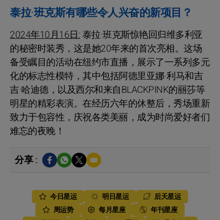
泰拉·班克斯有哪些令人兴奋的新项目？
2024年10月16日:
泰拉·班克斯惊艳回归维多利亚
的秘密时装秀，这是她20年来的首次亮相。这场
备受瞩目的活动在纽约市直播，展示了一系列多元
化的标志性模特，其中包括阿德里亚娜·利马和吉
吉·哈迪德，以及西尔和来自BLACKPINK的丽莎等
明星的精彩表演。在经历六年的休整后，秀场重新
致力于包容性，庆祝各类美丽，成为时尚爱好者们
难忘的夜晚！
分享 :
今日星运
明日星运
后天星运
周运势
每月星座
年刊星座