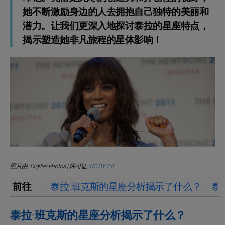
她不断激励身边的人去拥抱自己独特的美丽和
潜力。让我们更深入地探讨泰拉的星座特点，
揭示塑造她非凡旅程的星体影响！
照片由: Digitas Photos | 许可证:
CC BY 2.0
前往
泰拉·班克斯的星座分析揭示了什么？
泰
泰拉·班克斯的星座分析揭示了什么？