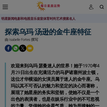
明星新闻
电影和电视
音乐
皇室
体育
时尚
艺术
搜索名人
搜索
探索乌玛·汤逊的金牛座特征
由 Isabelle Fortes 撰写
欢迎来到乌玛·瑟曼迷人的世界！她于1970年4
月29日出生在充满活力的马萨诸塞州波士顿，
这位才华横溢的女演员属于迷人的金牛座。乌
玛以其不可否认的魅力和坚定的决心而著称，
展现了她星座的务实和坚韧，使她不仅是一个
出色的表演者，也是在娱乐行业中的不可忽视
的力量。凭借她的金星气质，她为所接触的一