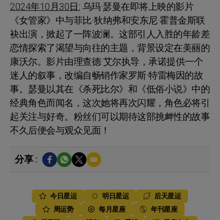
2024年10月30日:
乌玛·瑟曼在即将上映的影片
《女管家》中与菲比·狄纳弗和安东尼·霍普金斯联
袂出演，掀起了一阵波澜。这部引人入胜的年龄差
恋情探索了渴望与向往的主题，背景设定在美丽的
康沃尔。影片由理查德·艾尔执导，承诺提供一个
迷人的叙事，改编自畅销作家罗斯·特雷梅因的故
事。瑟曼以其在《杀死比尔》和《低俗小说》中的
经典角色而闻名，这次她将再次闪耀，角色必将引
起关注与好奇。粉丝们可以期待这部挑衅性的故事
不久后便会与观众见面！
分享 :
今日星运
明日星运
后天星运
周运势
每月星座
年刊星座