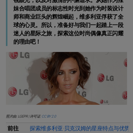
锐眼光，以及对激情的不懈追求。从她作为辣
妹合唱团成员的标志性时光到她作为时装设计
师和商业巨头的辉煌崛起，维多利亚俘获了全
球的心灵。所以，准备好与我们一起踏上一段
迷人的星际之旅，探索这位时尚偶像真正闪耀
的理由吧！
照片由: LGEPR | 许可证:
CC BY 2.0
前往
探索维多利亚·贝克汉姆的星座特点与优势