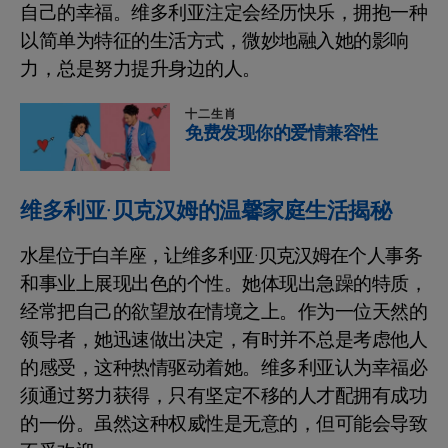
自己的幸福。维多利亚注定会经历快乐，拥抱一种
以简单为特征的生活方式，微妙地融入她的影响
力，总是努力提升身边的人。
十二生肖
免费发现你的爱情兼容性
维多利亚·贝克汉姆的温馨家庭生活揭秘
水星位于白羊座，让维多利亚·贝克汉姆在个人事务
和事业上展现出色的个性。她体现出急躁的特质，
经常把自己的欲望放在情境之上。作为一位天然的
领导者，她迅速做出决定，有时并不总是考虑他人
的感受，这种热情驱动着她。维多利亚认为幸福必
须通过努力获得，只有坚定不移的人才配拥有成功
的一份。虽然这种权威性是无意的，但可能会导致