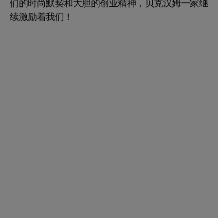
们的时尚默契和大胆的创业精神，贝克汉姆一家继
续激励着我们！