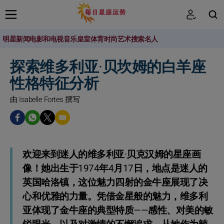
明星新闻
电影和电视
音乐
皇室
体育
时尚
艺术
搜索名人
搜索
探索维多利亚·贝坎姆的白羊座
性格特征分析
由 Isabelle Fortes 撰写
欢迎来到迷人的维多利亚·贝克汉姆的星座画
像！她出生于1974年4月17日，地点是迷人的
英国哈洛镇，这位魅力四射的金牛座展现了决
心和优雅的力量。凭借金星般的魅力，维多利
亚体现了金牛座的典型特质——感性、对美的敏