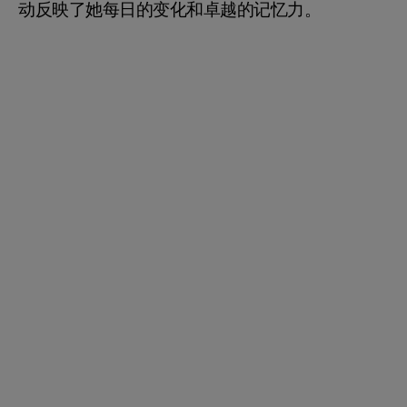
动反映了她每日的变化和卓越的记忆力。