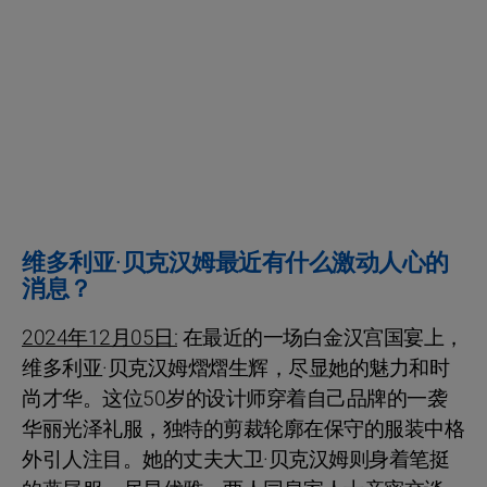
维多利亚·贝克汉姆最近有什么激动人心的
消息？
2024年12月05日:
在最近的一场白金汉宫国宴上，
维多利亚·贝克汉姆熠熠生辉，尽显她的魅力和时
尚才华。这位50岁的设计师穿着自己品牌的一袭
华丽光泽礼服，独特的剪裁轮廓在保守的服装中格
外引人注目。她的丈夫大卫·贝克汉姆则身着笔挺