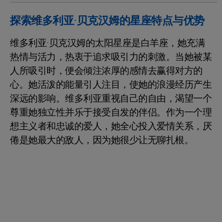
探索维多利亚·贝克汉姆的星座特点与优势
维多利亚·贝克汉姆的太阳星座是白羊座，她充满
热情与活力，热衷于追求吸引力的刺激。当她被某
人所吸引时，便会倾注浓厚的感情去赢得对方的
心。她活泼的能量引人注目，使她的浪漫经历产生
深远的影响。维多利亚重视自己的自由，渴望一个
尊重她独立性并乐于接受自发的伴侣。作为一个理
想主义者和忠诚的爱人，她全心投入爱情关系，厌
倦是她最大的敌人，因为她很少让无聊扎根。