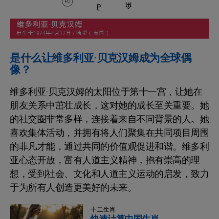
是什么让维多利亚·贝克汉姆成为全球偶
像？
维多利亚·贝克汉姆的太阳位于第十一宫，让她在
朋友关系中茁壮成长，这对她的成长至关重要。她
的社交圈非常多样，连接着来自不同背景的人。她
喜欢集体活动，并拥有将人们聚集在共同项目周围
的非凡才能，通过共同的价值观促进和谐。维多利
亚心态开放，富有人道主义精神，抱有崇高的理
想，受到社会、文化和人道主义运动的启发，致力
于为所有人创造更美好的未来。
十二生肖