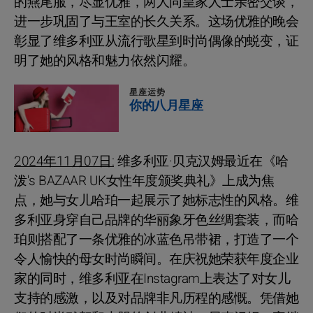
的燕尾服，尽显优雅，两人同皇家人士亲密交谈，
进一步巩固了与王室的长久关系。这场优雅的晚会
彰显了维多利亚从流行歌星到时尚偶像的蜕变，证
明了她的风格和魅力依然闪耀。
星座运势
你的八月星座
2024年11月07日:
维多利亚·贝克汉姆最近在《哈
泼's BAZAAR UK女性年度颁奖典礼》上成为焦
点，她与女儿哈珀一起展示了她标志性的风格。维
多利亚身穿自己品牌的华丽象牙色丝绸套装，而哈
珀则搭配了一条优雅的冰蓝色吊带裙，打造了一个
令人愉快的母女时尚瞬间。在庆祝她荣获年度企业
家的同时，维多利亚在Instagram上表达了对女儿
支持的感激，以及对品牌非凡历程的感慨。凭借她