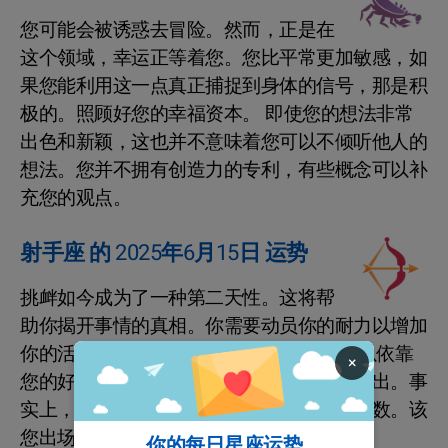
您可能会被诱惑去冒险。然而，正是在
这个领域，幸运正等着您。您比平常更加敏感，如
果您能利用这一点真正捕捉到身体的信号，那是积
极的。照顾好您的幸福资本。 即使您的想法非常
出色和新颖，这也并不意味着您可以不倾听他人的
想法。您并不拥有创造力的专利，有些概念可以补
充您的观点。
射手座 的 2025年6月15日 运势
挑衅如今成为了一种第二天性。这将帮
助你揭开事情的真相。你需要动员你的耐力以增加
你的活力。避免剧烈的努力。 今天，您可以依靠
×
您的好主意和社交能力来引起轰动，脱颖而出。事
实上，您有许多优势，不会被忽视并赢得分数。该
您出场了！
你的每日星座运势