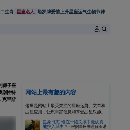
二生肖
星座名人
塔罗牌
爱情
上升星座
运气
生物节律
搜索
的狮子座
网站上最有趣的内容
戏剧性特
，克里斯
这里是网站上最受关注的星座运势、文章和
占星应用，让您丰富信息和享受占星乐趣。
星象日志: 谁在一段关系中最认真
地投入其中？ -
根据星座来理解承诺