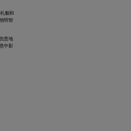
的礼貌和
他明智
负责地
意中影