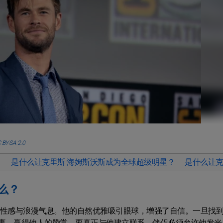
 BY-SA 2.0
？
是什么让克里斯·海姆斯沃斯成为全球超级明星？
是什么让克
么？
的性感与浪漫气息。他的自然优雅吸引眼球，增强了自信。一旦找
事，赢得他人的赞赏。要真正与他建立联系，伴侣必须允许他发光