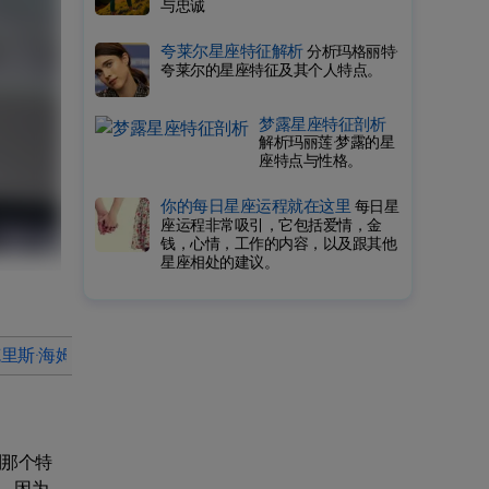
与忠诚
夸莱尔星座特征解析
分析玛格丽特·
夸莱尔的星座特征及其个人特点。
梦露星座特征剖析
解析玛丽莲·梦露的星
座特点与性格。
你的每日星座运程就在这里
每日星
座运程非常吸引，它包括爱情，金
钱，心情，工作的内容，以及跟其他
星座相处的建议。
里斯·海姆斯沃斯成为今天的主演？
是什么让克里斯·海姆斯沃
到那个特
，因为