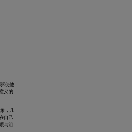
质驱使他
意义的
形象，几
在自己
暖与沮