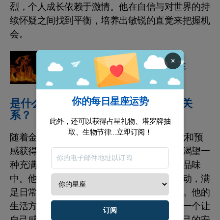
烈，个人成长依赖于激情。他在自信与对世界的持
续怀疑之间找到平衡，培养出敏锐的直觉来把握机
会。
十二生肖
×
发现火这个元素的重要性
你的每日星座运势
是什么驱动马克·雅可布的爱情生活和关
系？
此外，还可以获得占星礼物、塔罗牌抽
取、生物节律...立即订阅！
随着金星位于双鱼座，马克·雅可布通过直觉和预
感获得灵感，常常抑制自己强烈的情感。他渴望一
种充满乐趣的生活，沉浸在他精致而感性的品味
中。他并不固执于自己的欲望，而是随情而动，满
足日常需求，即使这意味着要做出某些牺牲。他的
生活方式反映了他的情感脆弱，促使他寻求一个让
订阅