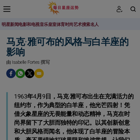
明星新闻
电影和电视
音乐
皇室
体育
时尚
艺术
搜索名人
搜索
马克·雅可布的风格与白羊座的
影响
由 Isabelle Fortes 撰写
1963年4月9日，马克·雅可布出生在充满活力的
纽约市，作为典型的白羊座，他光芒四射！凭
借火象星座的无畏能量和动态精神，马克在时
尚界留下了大胆而独特的印记。以其创新创意
和大胆风格而闻名，他体现了白羊座的冒险本