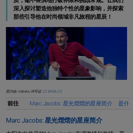
质，毫不畏惧地打破界限和挑战常规。让我们
深入探讨塑造他独特个性的星象影响，并探索
那些引导他在时尚领域非凡旅程的星辰！
照片由: nrkbeta | 许可证:
CC BY-SA 2.0
前往
Marc Jacobs: 星光熠熠的星座简介
是什么
Marc Jacobs: 星光熠熠的星座简介