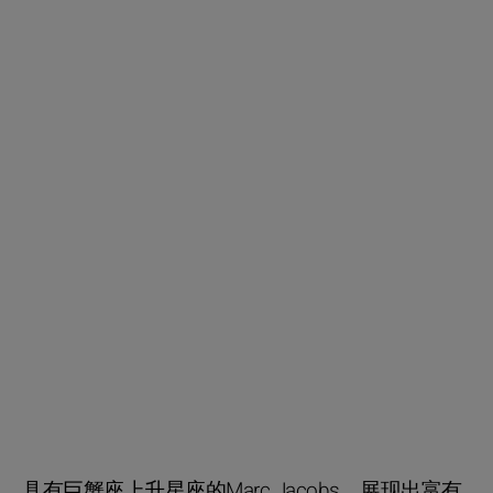
具有巨蟹座上升星座的Marc Jacobs，展现出富有