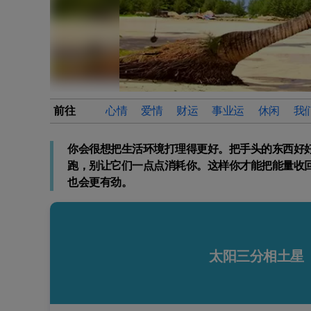
前往
心情
爱情
财运
事业运
休闲
我
你会很想把生活环境打理得更好。把手头的东西好
跑，别让它们一点点消耗你。这样你才能把能量收
也会更有劲。
太阳三分相土星