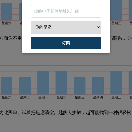
星期六
星期日
星期一
星期二
星期三
星期四
星期五
方面你不用太操心，节奏走得很稳。你建立起来的交往与联系，会
订阅
星期六
星期日
星期一
星期二
星期三
星期四
星期五
为此买单。试着把焦虑清空。越多人接触，越可能找到一种很轻松