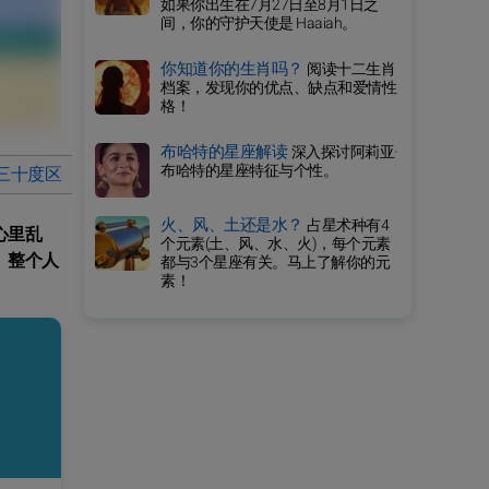
如果你出生在7月27日至8月1日之
间，你的守护天使是 Haaiah。
你知道你的生肖吗？
阅读十二生肖
档案，发现你的优点、缺点和爱情性
格！
布哈特的星座解读
深入探讨阿莉亚·
布哈特的星座特征与个性。
三十度区
巨蟹座详细运势
火、风、土还是水？
占星术种有4
心里乱
个元素(土、风、水、火)，每个元素
。整个人
都与3个星座有关。马上了解你的元
素！