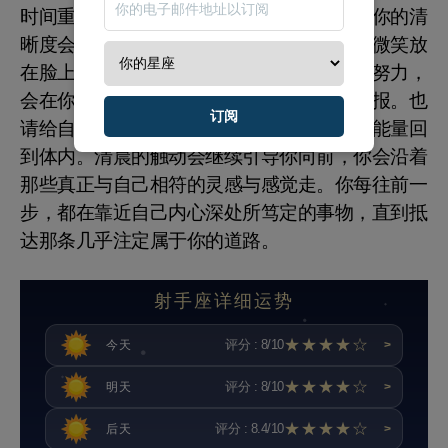
时间重新聚焦内心，听见更贴近你的声音，你的清
晰度会自然上升。面对挑战时，别忘了先把微笑放
在脸上，用温柔的心态迎接惊喜。你付出的努力，
会在你坚持与不放弃的步伐里慢慢兑现成回报。也
订阅
请给自己留一些休息的时间，放松一点，让能量回
到体内。清晨的触动会继续引导你向前，你会沿着
那些真正与自己相符的灵感与感觉走。你每往前一
步，都在靠近自己内心深处所笃定的事物，直到抵
达那条几乎注定属于你的道路。
射手座详细运势
★★★★☆
评分 : 8/10
今天
>
★★★★☆
评分 : 8/10
明天
>
★★★★☆
评分 : 8.4/10
后天
>