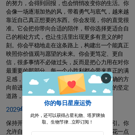
的努力，会得到回报，也会悄悄改变你的生活。你
会像一场逐渐加热的风，带着勇气与底气，越来越
靠近自己真正想要的东西。你会发现，你的直觉很
准。它会把你带向合适的陪伴，帮你选择更适合自
己的相处方式，也让生活里出现更多有意义的时
刻。你会平稳地走在这条路上，构建出一个能真正
映照你价值观与愿望的未来。你会更笃定、更自
信，很多事情不必做过头，反而是把心力用在对你
最重要的那部分。每一个小胜利都会带来真正的满
×
足感，你会在清醒里确认，自己正在朝着正确的方
向前进。日复一日，你会走出一条独属于你的坚定
道路，把美好的承诺一点点变成现实。
你的每日星座运势
2029年的事业和机遇 射手座
此外，还可以获得占星礼物、塔罗牌抽
取、生物节律...立即订阅！
保持开放的心态，留意生活里那些小小的指引。你
允许自己自由切换视角，去体验新的事物。花一点