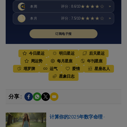
★★★★☆
评分 : 8.6/10
本周
>
★★★★☆
评分 : 7.5/10
本月
>
订阅电子报
今日星运
明日星运
后天星运
周运势
每月星座
年刊星座
塔罗牌
运气
爱情
星座名人
星象日志
分享 :
计算你的2025年数字命理
-