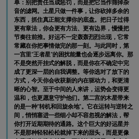
单：别把责任当成惩罚，而是把它当作筛掉杂
音的滤网。土星只做一件事，让你砍掉多余的
东西，抓住真正能支撑你的底盘。把日子过得
更有章法，你会更有方法、更有边界，慢慢把
节奏往前推。好运不一定轰轰烈烈出现，它常
常藏在你把事情做完的那一刻。与此同时，第
一宫里“王者星”的困扰能量也会逐步远离你。那
不是突然开挂式的解脱，而是你在不确定中完
成了更深一层的自我调整。等你选对了放下的
方式，今天你会收获新的内在驱动力，和更清
晰的心智。至于中间的人来讲，运势会变得更
温和，也更愿意守护他们。第二宫的木星带来
的是一种“转机和回旋余地”。它在运转与逆转之
间，悄悄塞进一些细小却不容忽视的解法，帮
你打开近期期待的通路。这个巨大的好运星并
不是那种轻轻松松就掉下来的甜头，而是更像