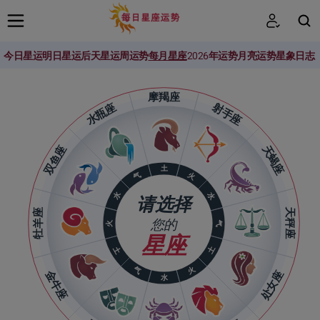
今日星运
明日星运
后天星运
周运势
每月星座
2026年运势
月亮运势
星象日志
搜索
摩羯座
水瓶座
射手座
双鱼座
天蝎座
土
火
气
水
水
请选择
牡羊座
天秤座
您的
火
气
星座
土
土
气
火
金牛座
处女座
水