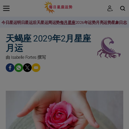
今日星运
明日星运
后天星运
周运势
每月星座
2026年运势
月亮运势
星象日志
搜索
天蝎座 2029年2月星座
月运
由 Isabelle Fortes 撰写