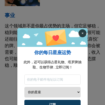
事业
这个领域并不是你最占优势的主场，但它足够稳，
稳到能让你越走越顺。从第十一宫开始，你很可能
×
还能往上爬。因为你会抓到一张“把担子变成喜悦”
的牌。月中又会出现一些合作层面的升级，你会被
需要，你会被推着往前走。项目更容易落地，收入
你的每日星座运势
也可能随之发生更好的变化。别急，先把心态摆
此外，还可以获得占星礼物、塔罗牌抽
稳，顺着节奏走就对了，保住好状态！
取、生物节律...立即订阅！
订阅