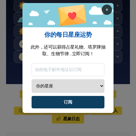
★★★★★
评分 : 9.2/10
今天
>
×
★★★★☆
评分 : 7.2/10
明天
>
★★★★☆
评分 : 8/10
后天
>
你的每日星座运势
★★★★☆
评分 : 7.9/10
本周
>
此外，还可以获得占星礼物、塔罗牌抽
取、生物节律...立即订阅！
★★★★☆
评分 : 7.3/10
本月
>
订阅电子报
今日星运
明日星运
后天星运
订阅
周运势
每月星座
年刊星座
塔罗牌
运气
爱情
星座名人
星象日志