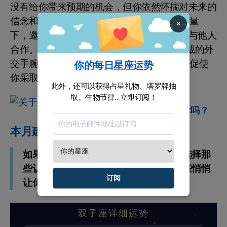
没有给你带来预期的机会，但你依然怀揣对未来的
信念和自信前行。直到21号，在天蝎座的能量
×
下，邀请你保持专注、顽强，之后你会愿意与他人
合作。从2号到30号，水星需要你展现最真诚的外
交手腕，抓紧机会！从19号开始，冥王星将促使
你的每日星座运势
你采取行动以进步。
此外，还可以获得占星礼物、塔罗牌抽
取、生物节律...立即订阅！
十二生肖
你了解中国占星术吗？
本月建议
如果你希望所遇到的机会能夠持久，就选择那
些认真和务实的机会。这样可以避免那些悄悄
订阅
让你疲倦的挫折。
双子座详细运势