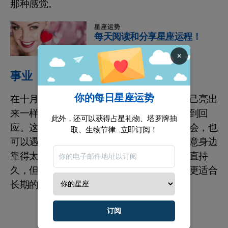
那种感觉。
星座运势
每天阅读和分享星座运程！
×
事业
你的每日星座运势
在十月，你会在世界的目光里发光，像把自己亮出
来一样。等待终于不再只是等待，而是会得到回
此外，还可以获得占星礼物、塔罗牌抽
应。这是一个很有利的时机，你可以遇见机会，也
取、生物节律...立即订阅！
可以遇见心动的合作与缘分。你要做的是留意身边
靠得太近的人和事。谁都不能保证关系会一直持
久，但你能决定自己是否选择更稳、更真、更适合
长期的那一种。
订阅