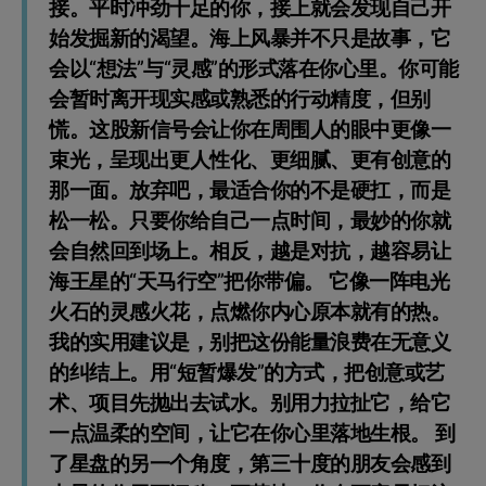
接。平时冲劲十足的你，接上就会发现自己开
始发掘新的渴望。海上风暴并不只是故事，它
会以“想法”与“灵感”的形式落在你心里。你可能
会暂时离开现实感或熟悉的行动精度，但别
慌。这股新信号会让你在周围人的眼中更像一
束光，呈现出更人性化、更细腻、更有创意的
那一面。放弃吧，最适合你的不是硬扛，而是
松一松。只要你给自己一点时间，最妙的你就
会自然回到场上。相反，越是对抗，越容易让
海王星的“天马行空”把你带偏。 它像一阵电光
火石的灵感火花，点燃你内心原本就有的热。
我的实用建议是，别把这份能量浪费在无意义
的纠结上。用“短暂爆发”的方式，把创意或艺
术、项目先抛出去试水。别用力拉扯它，给它
一点温柔的空间，让它在你心里落地生根。 到
了星盘的另一个角度，第三十度的朋友会感到