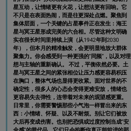
星互动，让情绪更有火花，让想法更有回响。它
不只是在表面热闹，而是往更深处点燃。聚焦到
集体层面，一个关键的占星事件正在发生：海王
星与冥王星形成完美的六合相。尽管这种文明确
实在很长时间里持续上演（从1942年到2030
年），但本月的精准触发，会更明显地放大群体
聚集力。你会感受到一种更强的“同频”，以及对理
想与主轴的重新确认。 不过，平衡依然必要。土
星与冥王星之间的紧张相位让压力感更容易积压
在胸口，整体气场也显得更收紧。面对世界的不
确定性，很多人的心态会变得更难安放，情绪也
更容易失去弹性，连带着对未来的观望感更重。
日常里，你需要警惕那些小气泡一样冒出来的东
西：小情绪、怀疑、以及不耐烦。别让它们被放
大后再变成伤害。也别把恐惧或过度控制当成“安
全感”的替代品，它们只会掐断你真正能前进的那