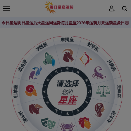
今日星运
明日星运
后天星运
周运势
每月星座
2026年运势
月亮运势
星象日志
搜索
摩羯座
水瓶座
射手座
双鱼座
天蝎座
土
火
气
水
水
请选择
牡羊座
天秤座
您的
火
气
星座
土
土
气
火
金牛座
处女座
水