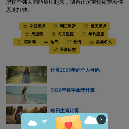
把这些强大的能量用起来，别再让沉重情绪拖着你
原地打转。
今日星运
明日星运
后天星运
周运势
每月星座
年刊星座
塔罗牌
运气
爱情
星座名人
星象日志
计算2025年的个人号码
-
2026年数字命理计算
-
每日生肖计算
-
×