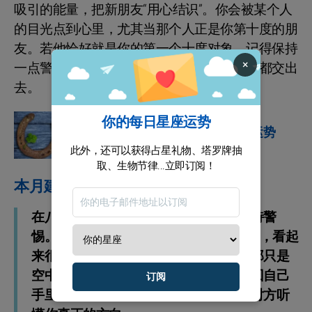
吸引的能量，把新朋友“用心结识”。你会被某个人
的目光点到心里，尤其当那个人正是你第十度的朋
友。若他恰好就是你的第一个十度对象，记得保持
×
一点警觉的节奏，不要一上来就把所有底牌都交出
去。
你的每日星座运势
星座运势
不要错过你的八月星座运势
此外，还可以获得占星礼物、塔罗牌抽
取、生物节律...立即订阅！
本月建议
在八月里，务必要对不太靠谱的想法保持警
惕。你可能会听到来自职场现场的“偏话”，看起
来很有道理，但别被带偏。很多时候，那只是
空中楼阁。最稳的做法，是把球重新握回自己
订阅
手里，针对性说明你的底线与逻辑，让对方听