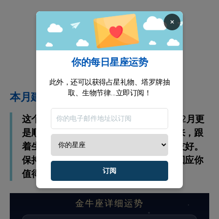
×
你的每日星座运势
此外，还可以获得占星礼物、塔罗牌抽
取、生物节律...立即订阅！
本月建议
这个月，喜欢与期待会一路向你靠近，12月更
是顺着你的方向走。把旧习惯慢慢收起来，跟
着生活的节奏往前推。这个月对你特别友好。
保持真实的自己，也要认真去迎接、去回应你
订阅
值得的那份等待与机会。
金牛座详细运势