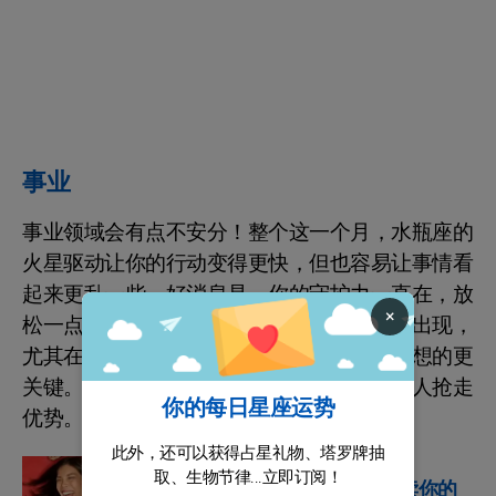
事业
事业领域会有点不安分！整个这一个月，水瓶座的
火星驱动让你的行动变得更快，但也容易让事情看
起来更乱一些。好消息是，你的守护力一直在，放
×
松一点就能把局面稳住。斗劲和较量可能会出现，
尤其在第一个空间位，你的合作氛围要比你想的更
关键。把心态放稳，你就不太可能轻易被别人抢走
你的每日星座运势
优势。等时机到，你会知道该怎么出手。
此外，还可以获得占星礼物、塔罗牌抽
星座运势
取、生物节律...立即订阅！
不要再等了！现在就阅读你的