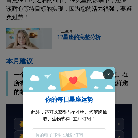
留意在15号之后的细节。在火星的影响下，您应
该耐心等待目标的实现，因为您的活力很强，要避
免过劳！
十二生肖
12星座的完整分析
本月建议
×
一个充满惊喜和转折的月份正在期待着您。在
所有事情上都押注于质量而不是数量，这样您
的希望会更好地实现！
你的每日星座运势
天秤座详细运势
此外，还可以获得占星礼物、塔罗牌抽
取、生物节律...立即订阅！
★★★★☆
评分 : 8.8/10
今天
>
★★★★★
评分 : 9.6/10
明天
>