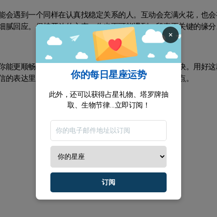
能会遇到一个同样在认真找稳定关系的人。互动会充满火花，也会
细腻回应。保持开放的心态，你也更可能遇到一段真正关键的缘分
×
你能更顺畅地把想法说出来，也更容易把项目推进得更快。用好这
你的每日星座运势
信的表达里加速。你清晰的输出，会为你带来更好的落点。
此外，还可以获得占星礼物、塔罗牌抽
取、生物节律...立即订阅！
订阅