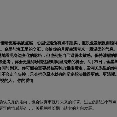
向。情绪更容易被点燃，心里也难免有点不踏实，但职业发展反而稳
口。金星与海王星的交汇，会给你的月度生活带来一股温柔的气息
楚地看见身边变化的脉络，但也别把自己逼得太敏感。保持清醒的
静思考，你会更懂得珍惜这段时间里涌来的机会。3月29日，金星
会同时到来。你可能会更容易被某种力量推着走，爱与关系里的你
但不会走向失控，只会把你原本就有的坚定想法推得更稳、更清晰。
视的人。 你的爱情
确认关系的走向，也会认真审视对未来的打算。过去的那些小节点
更牢的情感基础，让关系朝着长期与踏实的方向发展。