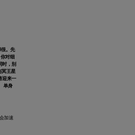
得很。先
。你对细
同时，别
与冥王星
将迎来一
 单身
会加速