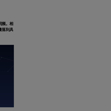
同频。相
量落到具