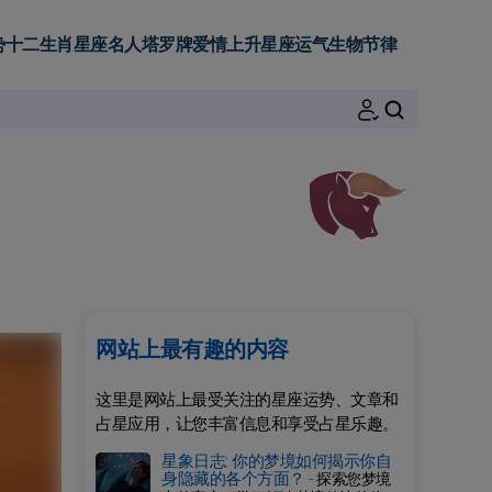
势
十二生肖
星座名人
塔罗牌
爱情
上升星座
运气
生物节律
搜索
网站上最有趣的内容
这里是网站上最受关注的星座运势、文章和
占星应用，让您丰富信息和享受占星乐趣。
星象日志: 你的梦境如何揭示你自
身隐藏的各个方面？ -
探索您梦境