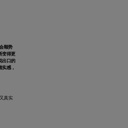
会顺势
断变得更
说出口的
踏实感，
又真实