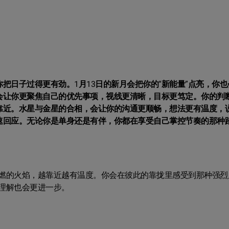
把日子过得更有劲。1月13日的新月会把你的“新能量”点亮，你也
会让你更聚焦自己的优先事项，视线更清晰，目标更笃定。你的判
靠近。水星与金星的合相，会让你的沟通更顺畅，想法更有温度，
速回应。无论你是单身还是有伴，你都在享受自己掌控节奏的那种
。
燃的火焰，越靠近越有温度。你会在彼此的靠拢里感受到那种强烈
理解也会更进一步。