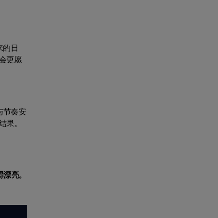
来的日
会更愿
与节奏安
结果。
得漂亮。