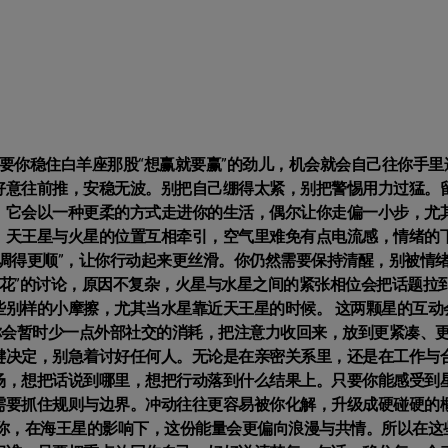
要你稳住白羊座那股“想赢就要赢”的劲儿，机会就会自己往你手里
好意往前推，安稳无波。别把自己绷得太紧，别把警惕用力过猛。
。它会以一种更柔的方式走进你的生活，偶尔让你走偏一小步，尤
，天王星与火星的位置互相牵引，空气里难免有点电流感，情绪的
调得更顺”，让你行动起来更丝滑。你仍然需要保持清醒，别被情
有火花”的讨论，原因不复杂，火星与水星之间的紧张相位会把话题拉
些别样的小摩擦，尤其当水星靠近天王星的时候。 这两颗星的互动
你会暂时少一点外部社交的消耗，把注意力收回来，放到更紧凑、
键决定，别急着讨好任何人。无论是在亲密关系里，还是在工作与
场，想把话说到哪里，想把行动落到什么结果上。只要你能感受到
需要抓住规则与边界。冲动往往更容易被你化解，升级成硬碰硬的
的你，在海王星的影响下，这份能量会更偏向浪漫与共情。所以在这