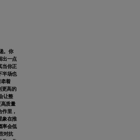
递。你
留出一点
其当你正
下半场也
绪牵着
到更高的
会让整
更高质量
合作里，
星象在推
概率会低
些对抗