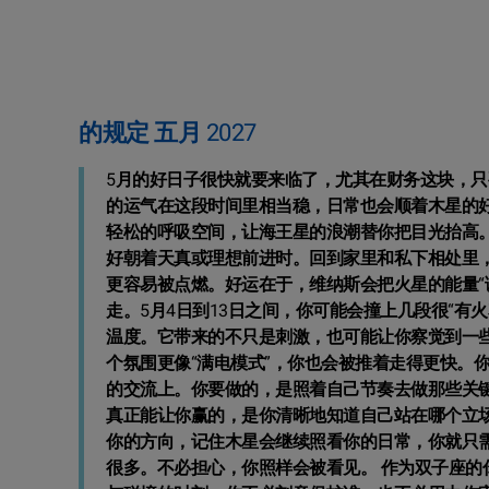
的规定 五月 2027
5月的好日子很快就要来临了，尤其在财务这块，只
的运气在这段时间里相当稳，日常也会顺着木星的
轻松的呼吸空间，让海王星的浪潮替你把目光抬高
好朝着天真或理想前进时。回到家里和私下相处里
更容易被点燃。好运在于，维纳斯会把火星的能量“
走。5月4日到13日之间，你可能会撞上几段很“
温度。它带来的不只是刺激，也可能让你察觉到一
个氛围更像“满电模式”，你也会被推着走得更快。
的交流上。你要做的，是照着自己节奏去做那些关
真正能让你赢的，是你清晰地知道自己站在哪个立
你的方向，记住木星会继续照看你的日常，你就只
很多。不必担心，你照样会被看见。 作为双子座